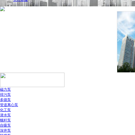
磁力泵
排污泵
多级泵
管道离心泵
化工泵
潜水泵
螺杆泵
自吸泵
深井泵