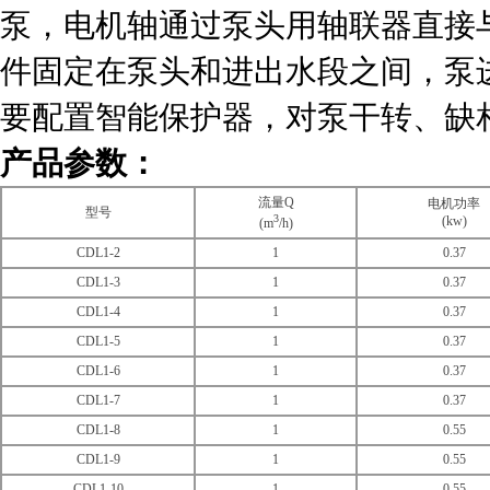
泵，电机轴通过泵头用轴联器直接
件固定在泵头和进出水段之间，泵
要配置智能保护器，对泵干转、缺
产品参数：
流量Q
电机功率
型号
3
(kw)
(m
/h)
CDL1-2
1
0.37
CDL1-3
1
0.37
CDL1-4
1
0.37
CDL1-5
1
0.37
CDL1-6
1
0.37
CDL1-7
1
0.37
CDL1-8
1
0.55
CDL1-9
1
0.55
CDL1-10
1
0.55